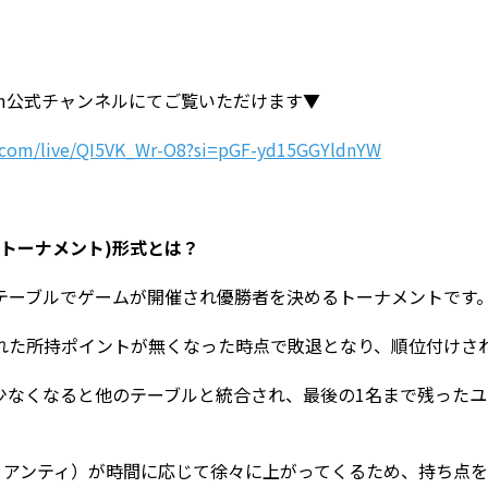
様子はm公式チャンネルにてご覧いただけます▼
.com/live/QI5VK_Wr-O8?si=pGF-yd15GGYldnYW
ルトーナメント)形式
とは？
テーブルでゲームが開催され優勝者を決めるトーナメントです
れた所持ポイントが無くなった時点で敗退となり、順位付けさ
少なくなると他のテーブルと統合され、最後の
1
名まで残ったユ
B、アンティ）が時間に応じて徐々に上がってくるため、持ち点