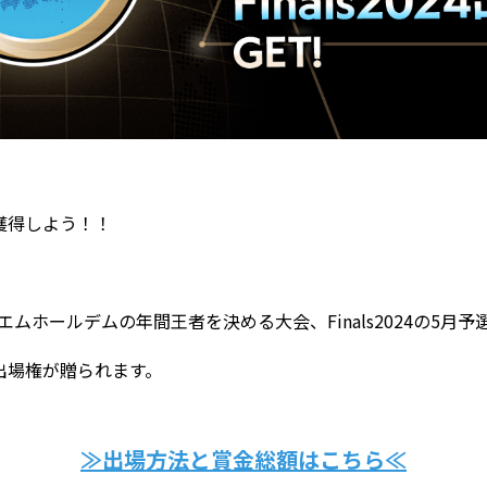
場権を獲得しよう！！
るエムホールデムの年間王者を決める大会、Finals2024の5
24出場権が贈られます。
≫出場方法と賞金総額はこちら≪