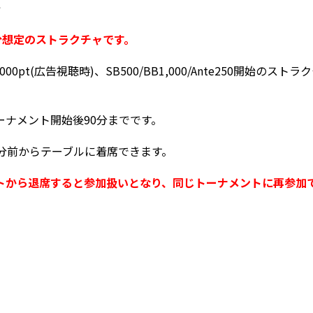
始
分想定のストラクチャです。
00pt(広告視聴時)、SB500/BB1,000/Ante250開始のス
ーナメント開始後90分までです。
0分前からテーブルに着席できます。
トから退席すると参加扱いとなり、同じトーナメントに再参加