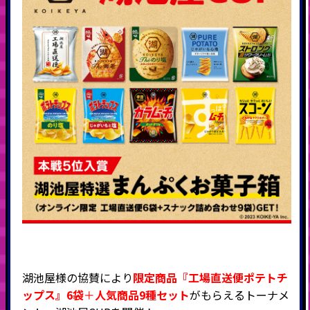
湖池屋様の協賛により
限定商品『工場直送便ポテトチ
ップス』6袋
＋
人気商品9種セット
がもらえる
トーナメ