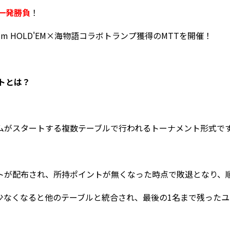
一発勝負
！
m HOLD'EM×海物語コラボトランプ獲得のMTTを開催！
トとは？
ムがスタートする複数テーブルで行われるトーナメント形式で
トが配布され、所持ポイントが無くなった時点で敗退となり、
少なくなると他のテーブルと統合され、最後の
1
名まで残ったユ