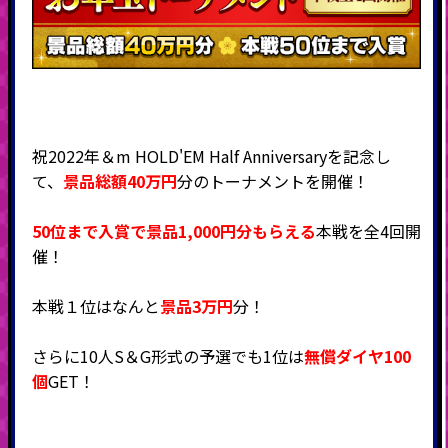
祝2022年＆m HOLD'EM Half Anniversaryを記念し
て、
景品総額40万円
分のトーナメントを開催！
50位まで入賞で景品1,000円分もらえる
本戦を全4回開
催！
本戦１位はなんと
景品3万円
分！
さらに10人S＆G形式の予選でも1位は
無償ダイヤ100
個
GET！