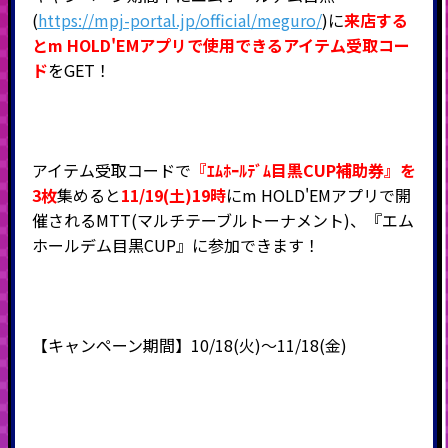
(
https://mpj-portal.jp/official/meguro/
)に
来店する
とm HOLD'EMアプリで使用できるアイテム受取コー
ド
をGET！
アイテム受取コードで
『ｴﾑﾎｰﾙﾃﾞﾑ目黒CUP補助券』を
3枚
集めると
11/19(土)19時
にm HOLD'EMアプリで開
催されるMTT(マルチテーブルトーナメント)、『エム
ホールデム目黒CUP』に参加できます！
【キャンペーン期間】10/18(火)～11/18(金)