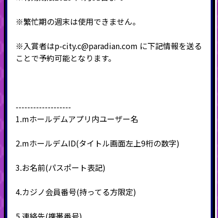
※繁忙期の週末は使用できません。
※入賞者は
p-city.c@paradian.com
に下記情報を送る
ことで予約可能となります。
-------------------
1.m
ホールデムアプリ内ユーザー名
2.m
ホールデムID(タイトル画面左上9桁の数字)
3.
お名前
(
パスポート表記
)
4
.
カジノ会員番号
(
持ってる方限定
)
5.
連絡先(携帯番号)