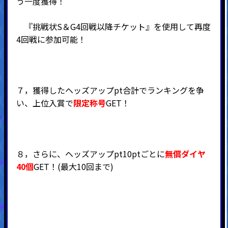
う一度獲得！
『挑戦状S＆G4回戦以降チケット』を使用して再度
4回戦に参加可能！
７，獲得したヘッズアップpt合計でランキングを争
い、上位入賞で
限定称号
GET！
８，さらに、ヘッズアップpt10ptごとに
無償ダイヤ
4
0個
GET！(最大10回まで)