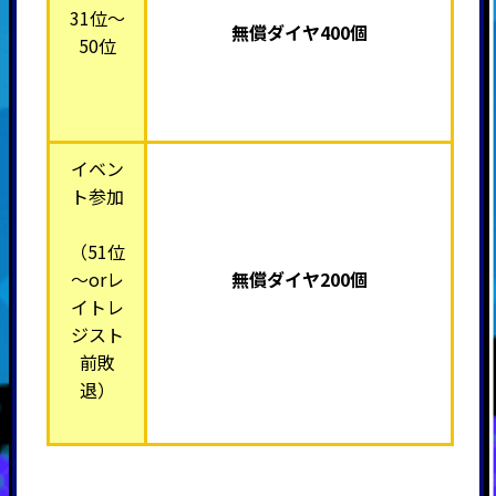
31位～
無償ダイヤ400個
50位
イベン
ト参加
（51位
～orレ
無償ダイヤ200個
イトレ
ジスト
前敗
退）