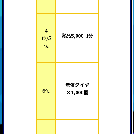
4
賞品5,000円分
位/5
位
無償ダイヤ
6位
×1,000個