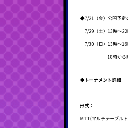
◆7/21（金）公開予
7/29（土）13時～2
7/30（日）13時～1
18時から開催
◆
トーナメント詳細
形式：
MTT(
マルチテーブル