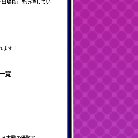
ン出場権」を所持してい
れます！
一覧
される本戦の優勝者