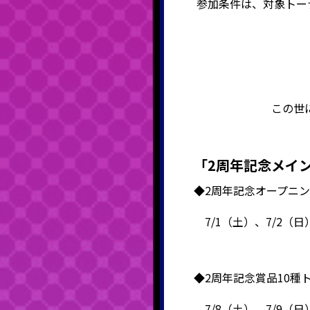
参加条件は、対象トー
この世
「2周年記念メイ
◆2周年記念オープニ
7/1（土）、7/2（日
◆2周年記念賞品10種
7/8（土）、7/9（日