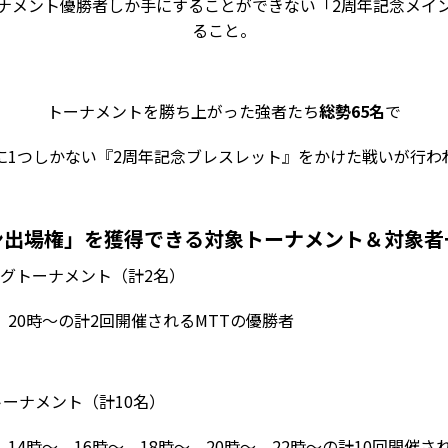
ナメント優勝者しか手にすることができない「2周年記念メイ
ること。
トーナメントを勝ち上がった強者たち
総勢65名
で
に1つしかない『2周年記念ブレスレット』をかけた戦いが行わ
ン出場権」を獲得できる対象トーナメント＆対象者
ングトーナメント（計2名）
）20時～の計2回開催されるMTTの優勝者
トーナメント（計10名）
）14時～、16時～、18時～、20時～、22時～の計10回開催