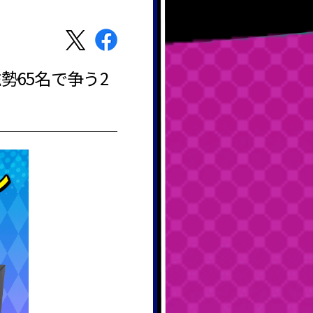
勢65名で争う2