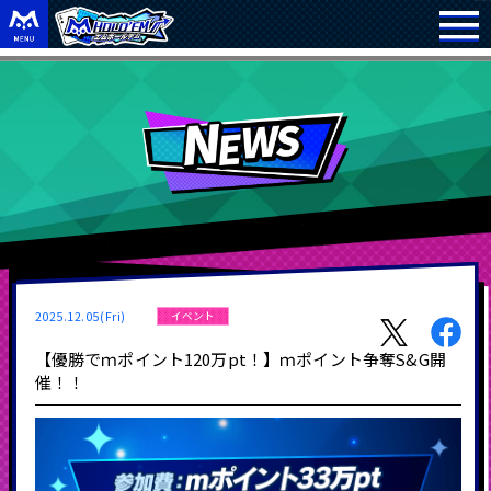
2025.12.05(Fri)
イベント
【優勝でｍポイント120万pt！】ｍポイント争奪S&G開
催！！