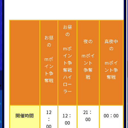
お昼
の
お昼
夜の
真夜中
の
mポ
の
イン
mポイ
mポ
ト争
ント
mポイ
イン
奪戦
争奪
ント争
ト争
ハイ
戦
奪戦
奪戦
ロー
ラー
12
21：
開催時間
12：
00：00
：
00
00
00