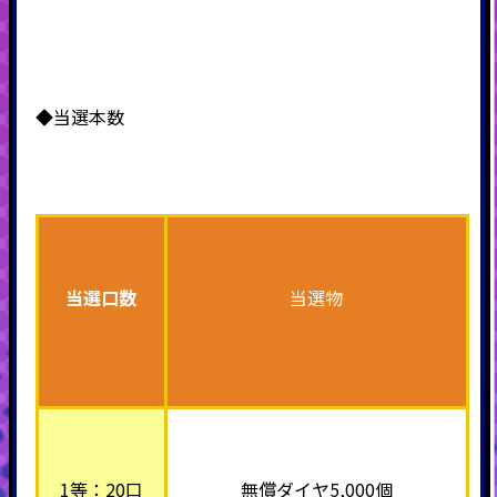
◆当選本数
当選口数
当選物
1等：20口
無償ダイヤ5,000個