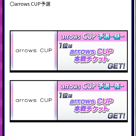
〇arrows CUP予選