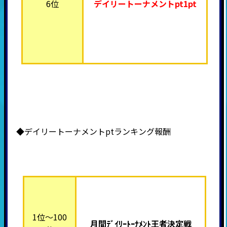
6位
デイリートーナメント
pt1pt
◆デイリートーナメントptランキング報酬
1位～100
月間ﾃﾞｲﾘｰﾄｰﾅﾒﾝﾄ王者決定戦