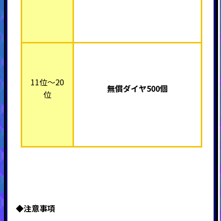
11位～20
無償ダイヤ500個
位
◆注意事項