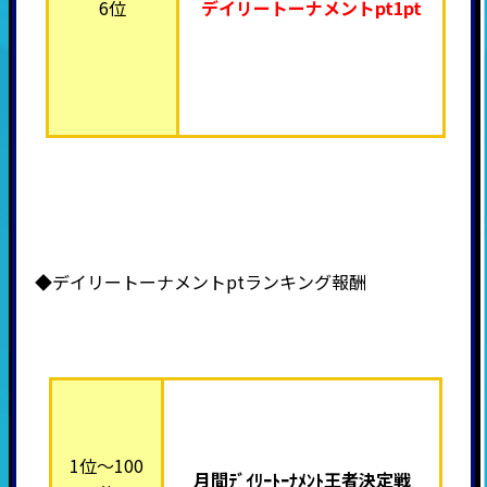
6位
デイリートーナメント
pt1pt
◆デイリートーナメントptランキング報酬
1位～100
月間ﾃﾞｲﾘｰﾄｰﾅﾒﾝﾄ王者決定戦