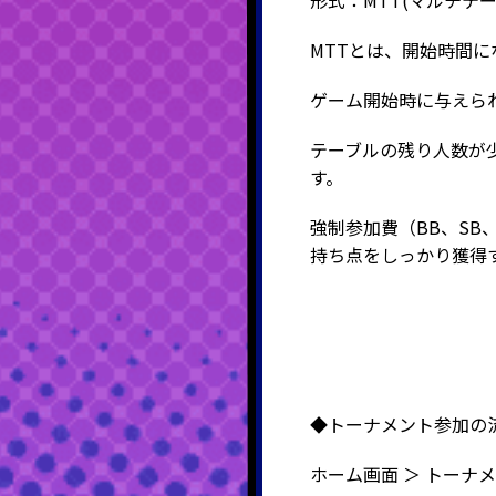
形式：MTT
(マルチテ
MTTとは、開始時間
ゲーム開始時に与えら
テーブルの残り人数が
す。
強制参加費（BB、S
持ち点をしっかり獲得
◆トーナメント参加の
ホーム画面 ＞ トーナ