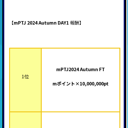
【
mPTJ 2024 Autumn DAY1
報酬】
mPTJ2024 Autumn FT
1位
mポイント×10,000,000pt