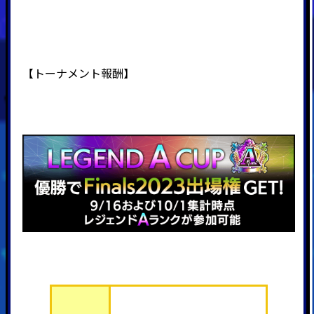
【
トーナメント
報酬】