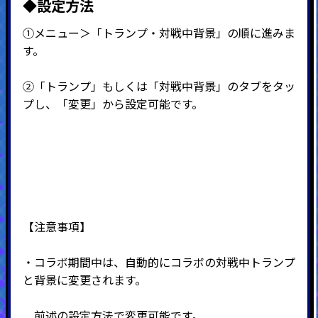
◆設定方法
①メニュー＞「トランプ・対戦中背景」の順に進みま
す。
②「トランプ」もしくは「対戦中背景」のタブをタッ
プし、「変更」から設定可能です。
【注意事項】
・コラボ期間中は、自動的にコラボの対戦中トランプ
と背景に変更されます。
前述の設定方法で変更可能です。