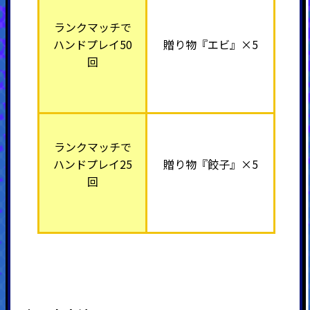
ランクマッチで
ハンドプレイ50
贈り物『エビ』×5
回
ランクマッチで
ハンドプレイ25
贈り物『餃子』×5
回