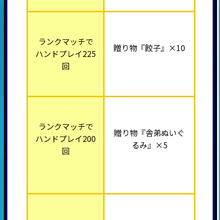
ランクマッチで
贈り物『餃子』×10
ハンドプレイ225
回
ランクマッチで
贈り物『舎弟ぬいぐ
ハンドプレイ200
るみ』×5
回