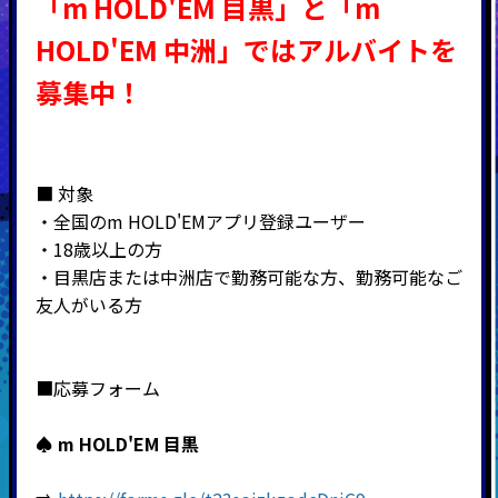
「m HOLD'EM 目黒」と「m
HOLD'EM 中洲」では
アルバイトを
募集中！
■ 対象
・全国の
m HOLD'EM
アプリ登録ユーザー
・
18
歳以上の方
・目黒店または中洲店で勤務可能な方、勤務可能なご
友人がいる方
■応募フォーム
♠
m HOLD'EM
目黒