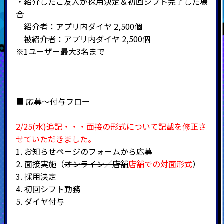
・紹介したご友人が採用決定＆初回シフト完了した場
合
紹介者：アプリ内ダイヤ
2,500
個
被紹介者：アプリ内ダイヤ
2,500
個
※1
ユーザー最大
3
名まで
■ 応募～付与フロー
2/25(水)追記・・・面接の形式について記載を修正さ
せていただきました。
1.
お知らせページのフォームから応募
2.
面接実施（
オンライン／店舗
店舗での対面形式
）
3.
採用決定
4.
初回シフト勤務
5.
ダイヤ付与