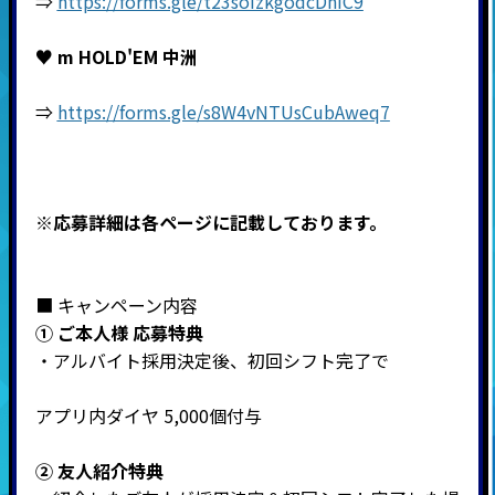
⇒
https://forms.gle/t23soizkgodcDniC9
♥
m HOLD'EM
中洲
⇒
https://forms.gle/s8W4vNTUsCubAweq7
※応募詳細は各ページに記載しております。
■ キャンペーン内容
①
ご本人様 応募特典
・アルバイト採用決定後、初回シフト完了で
アプリ内ダイヤ
5,000
個付与
②
友人紹介特典