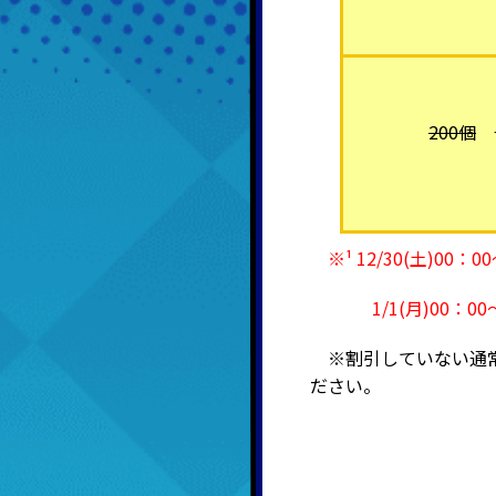
200個
※¹ 12/30(土)00
1/1(月)00：00～
※割引していない通常
ださい。