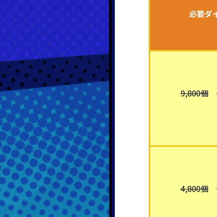
必要ダ
9,800個
4,800個