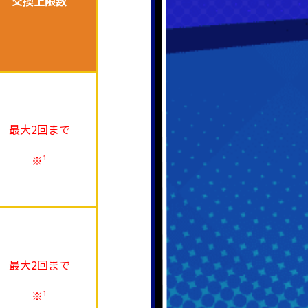
交換上限数
最大2回まで
※¹
最大
2回まで
※¹