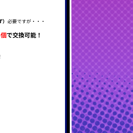
ず）
必要ですが・・・
5個
で交換可能！
！