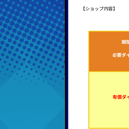
【ショップ内容】
期
必要ダ
有償ダイ