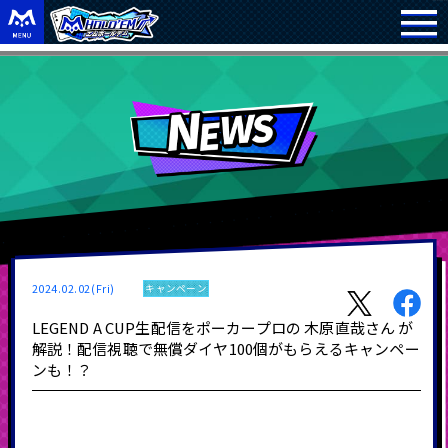
2024.02.02(Fri)
キャンペーン
LEGEND A CUP生配信をポーカープロの 木原直哉さん が
解説！配信視聴で無償ダイヤ100個がもらえるキャンペー
ンも！？