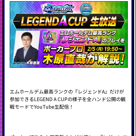
エムホールデム最高ランクの『レジェンドA』だけが
参加できるLEGEND A CUPの様子を全ハンド公開の観
戦モードでYouTube生配信！