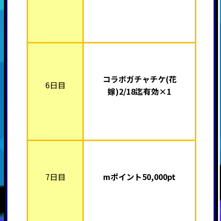
コラボガチャチケ(花
6日目
嫁)2/18迄有効×1
7日目
mポイント5
0,000pt