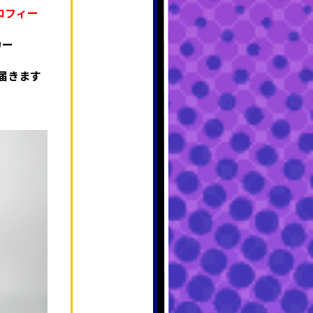
勝トロフィー
カー
届きま
す