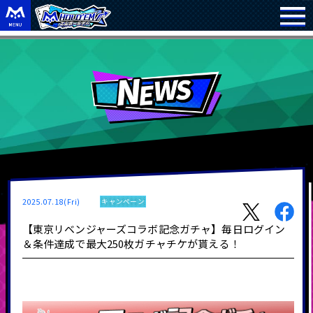
2025.07.18(Fri)
キャンペーン
【東京リベンジャーズコラボ記念ガチャ】毎日ログイン
＆条件達成で最大250枚ガチャチケが貰える！