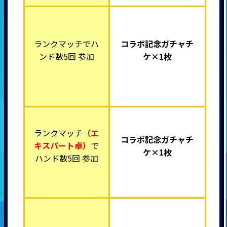
ランクマッチでハ
コラボ記念ガチャチ
ンド数5回 参加
ケ×1枚
ランクマッチ
（エ
コラボ記念ガチャチ
キスパート卓）
で
ケ×1枚
ハンド数5回 参加