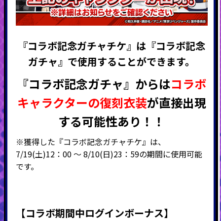
『コラボ記念ガチャチケ』は『コラボ記念
ガチャ』で使用することができます。
『コラボ記念ガチャ』からは
コラボ
キャラクターの復刻衣装
が直接出現
する可能性あり！！
※獲得した『コラボ記念ガチャチケ』は、
7/19(土)12：00 ～ 8/10(日)23：59の期間に使用可能
です。
【コラボ期間中ログインボーナス】