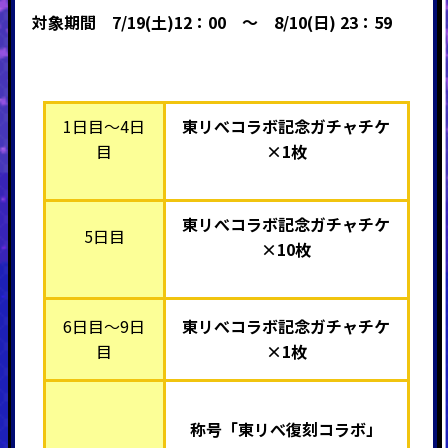
対象期間
7/19(土)12：00 ～ 8
/10(日) 23：59
1日目～4日
東リべコラボ記念ガチャチケ
目
×1枚
東リべコラボ記念ガチャチケ
5日目
×10枚
6日目～9日
東リべコラボ記念ガチャチケ
目
×1枚
称号「東リべ復刻コラボ」