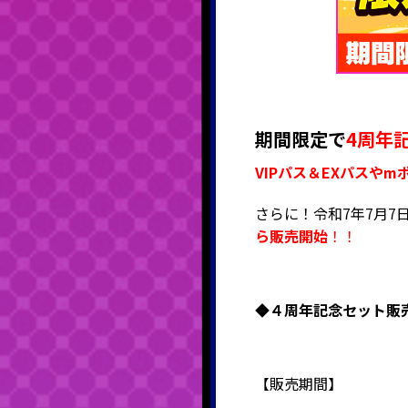
期間限定で
4周年
VIPパス＆EXパスや
さらに！令和7年7月7
ら販売開始
！！
◆４周年記念セット販
【販売期間】