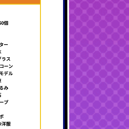
50個
ター
水
グラス
コーン
モデル
束
るみ
石
ープ
ポ
の洋服