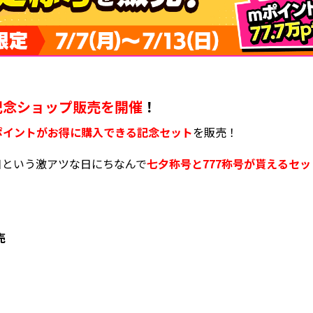
記念ショップ販売を開催
！
mポイントがお得に購入できる記念セット
を販売！
日という激アツな日にちなんで
七夕称号と777称号が貰えるセット
売