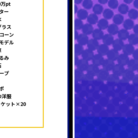
万pt
ター
水
グラス
コーン
モデル
束
るみ
石
ープ
ポ
の洋服
チケット×20