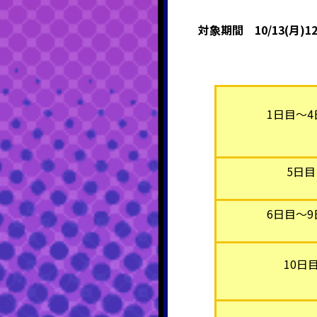
対象期間
10/13(月)
1日目～4
5日目
6日目～9
10日