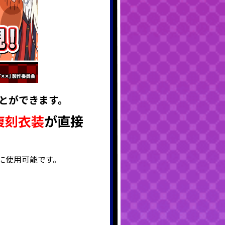
とができます。
復刻衣装
が直接
期間に使用可能です。