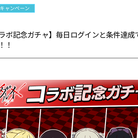
キャンペーン
ラボ記念ガチャ】毎日ログインと条件達成で
！！