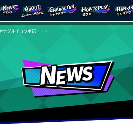
賭ケグルイコラボ記・・・