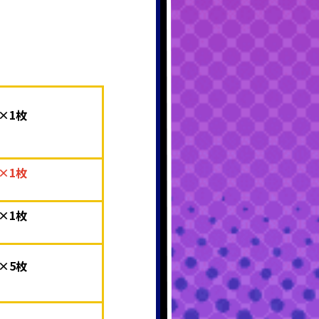
×1枚
×1枚
×1枚
×5枚