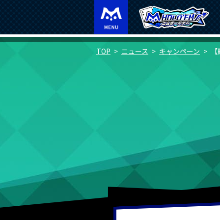
TOP
ニュース
キャンペーン
【