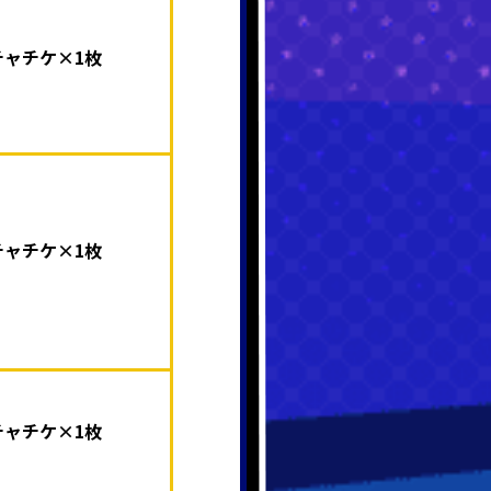
ャチケ×1枚
ャチケ×1枚
ャチケ×1枚