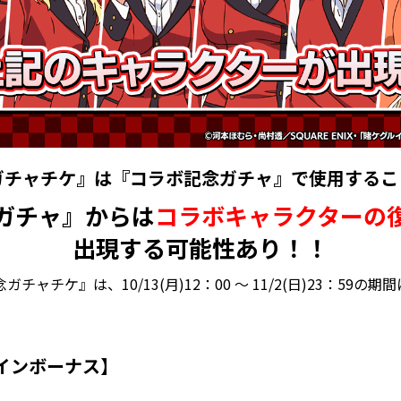
ガチャチケ』は『コラボ記念ガチャ』で使用するこ
ガチャ』からは
コラボキャラクターの
出現する可能性あり！！
ャチケ』は、10/13(月)12：00 ～ 11/2(日)23：59の
インボーナス】