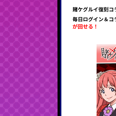
賭ケグルイ復刻コ
毎日ログイン＆コ
が回せる！