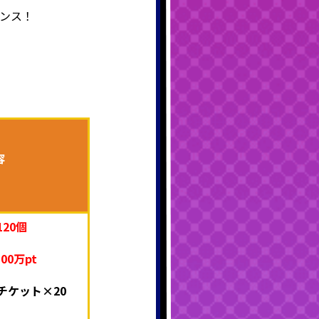
ャンス！
容
20個
00万pt
ブチケット×20