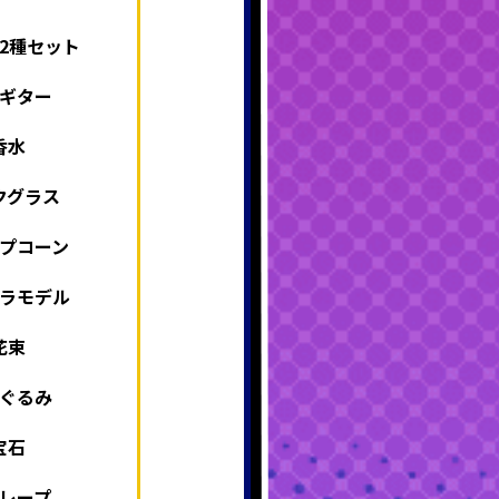
2種セット
ギター
香水
クグラス
プコーン
ラモデル
花束
ぐるみ
宝石
レープ