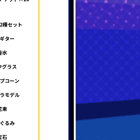
2種セット
ギター
香水
クグラス
プコーン
ラモデル
花束
ぐるみ
宝石