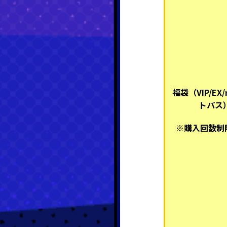
福袋（VIP/EX
トパス
※購入回数制