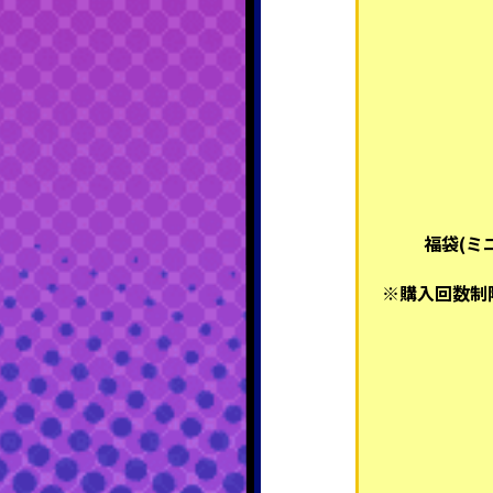
福袋(ミ
※購入回数制