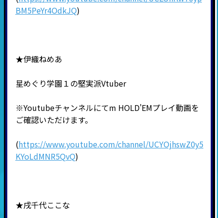
BM5PeYr4OdkJQ
)
★伊織ねめあ
星めぐり学園１の堅実派Vtuber
※Youtubeチャンネルにてm HOLD'EMプレイ動画を
ご確認いただけます。
(
https://www.youtube.com/channel/UCYOjhswZ0y5
KYoLdMNR5QvQ
)
★戌千代ここな