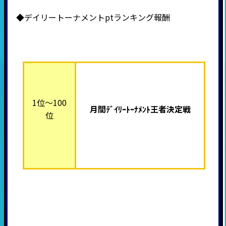
◆デイリートーナメントptランキング報酬
1位～100
月間ﾃﾞｲﾘｰﾄｰﾅﾒﾝﾄ王者決定戦
位