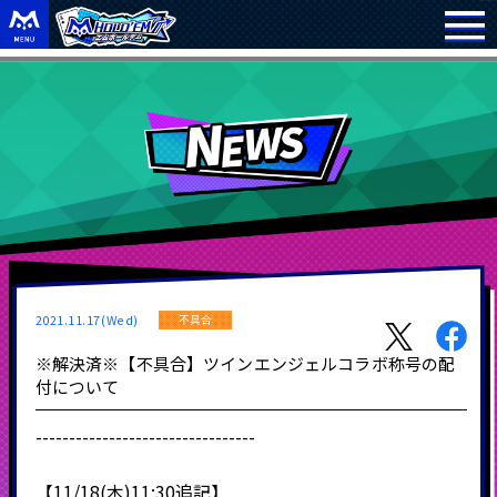
2021.11.17(Wed)
不具合
※解決済※【不具合】ツインエンジェルコラボ称号の配
付について
---------------------------------
【11/18(木)11:30追記】