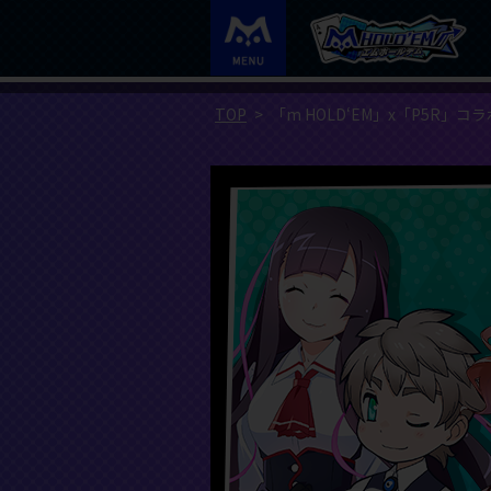
TOP
「m HOLD‘EM」x「P5R」