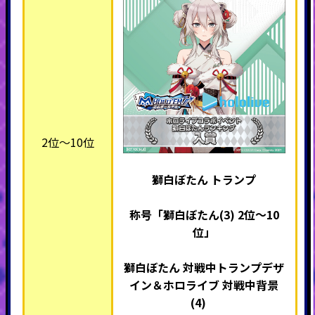
2位～10位
獅白ぼたん トランプ
称号「獅白ぼたん(3)
2位～10
位」
獅白ぼたん 対戦中トランプデザ
イン＆ホロライブ 対戦中背景
(4)