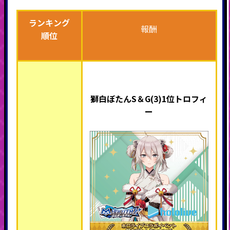
ランキング
報酬
順位
獅白ぼたんS＆G(3)1位トロフィ
ー