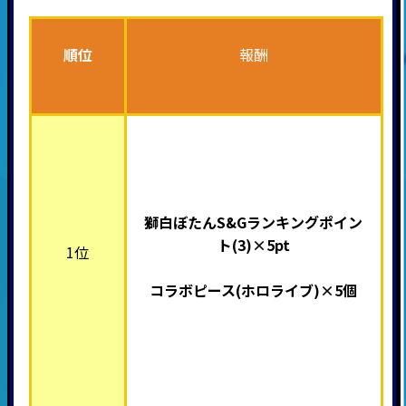
順位
報酬
獅白ぼたんS&Gランキングポイン
ト(3)×5pt
1位
コラボピース(ホロライブ
)×5個