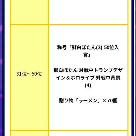
称号「獅白ぼたん(3) 50
位入
賞」
獅白ぼたん 対戦中トランプデザ
31位～50位
イン＆ホロライブ 対戦中背景
(4)
贈り物「ラーメン」×70個