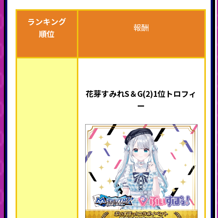
ランキング
報酬
順位
花芽すみれS＆G(2)1位トロフィ
ー