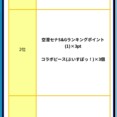
空澄セナS&Gランキングポイント
(1)×3pt
2位
コラボピース(ぶいすぽっ！
)×3個