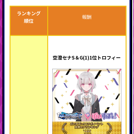
ランキング
報酬
順位
空澄セナS＆G(1)1位トロフィー