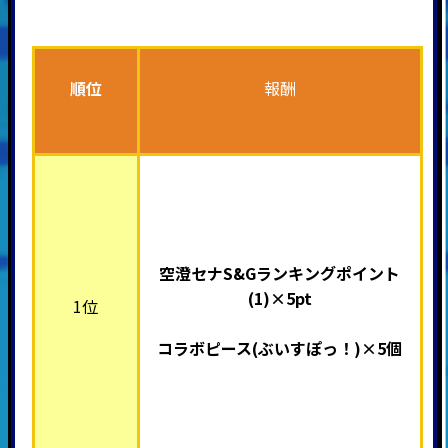
順位
報酬
空澄セナS&Gランキングポイント
(1)×5pt
1位
コラボピース(ぶいすぽっ！
)×5個