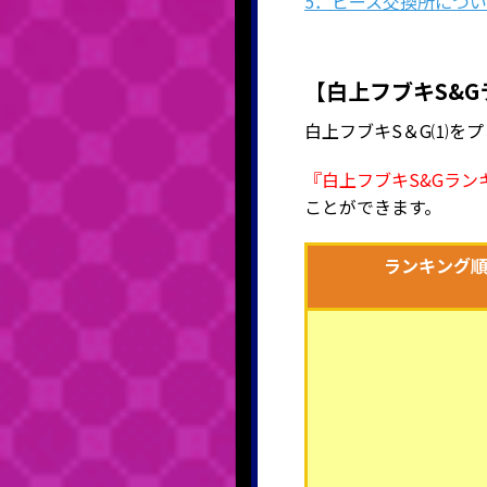
5．ピース交換所につ
【白上フブキS&G
白上フブキS＆G⑴をプ
『白上フブキS&Gラン
ことができます。
ランキング