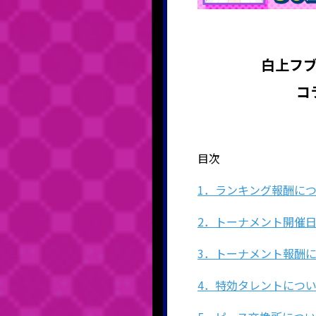
白上フ
コ
目次
1．ランキング報酬に
2．トーナメント開催
3．トーナメント報酬
4．特効タレントにつ