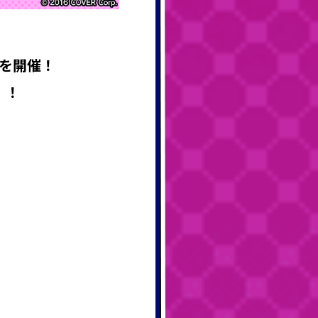
Gを開催
！
！！