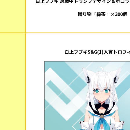
白上フブキ 対戦中トランプデザイン＆ホロライ
贈り物「緑茶」×300個
白上フブキS&G(1)入賞トロフ