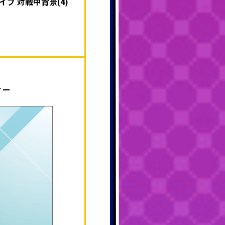
ブ 対戦中背景(4)
ィー