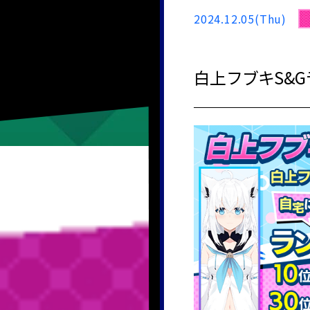
2024.12.05(Thu)
白上フブキS&G