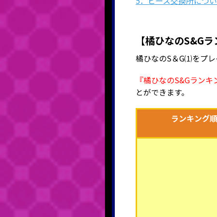
5．ピース交換所につ
【橘ひなのS&Gラ
橘ひなのS＆G⑴をプレ
『橘ひなのS&Gランキ
とができます。
ランキング