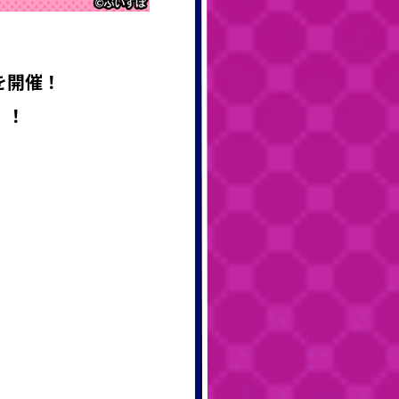
を開催
！
！！