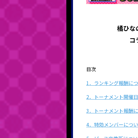
橘ひな
コ
目次
1．ランキング報酬に
2．トーナメント開催
3．トーナメント報酬
4．特効メンバーにつ