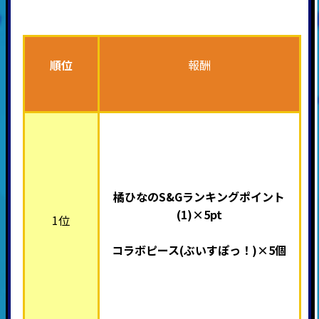
順位
報酬
橘ひなのS&Gランキングポイント
(1)×5pt
1位
コラボピース(ぶいすぽっ！
)×5個