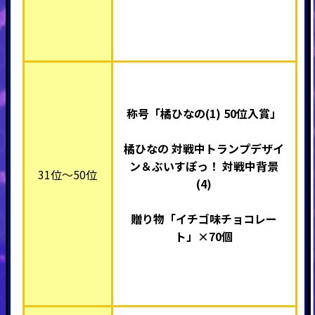
称号「橘ひなの(1) 50
位入賞」
橘ひなの 対戦中トランプデザイ
ン＆ぶいすぽっ！ 対戦中背景
31位～50位
(4)
贈り物「イチゴ味チョコレー
ト」×70個