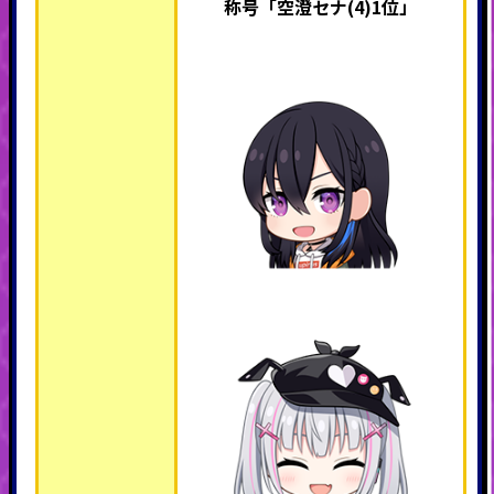
称号「空澄セナ(4)1位」