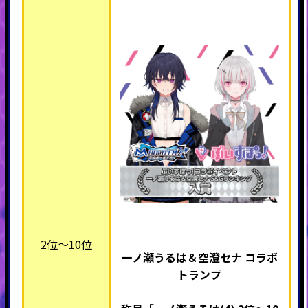
2位～10位
一ノ瀬うるは＆空澄セナ コラボ
トランプ