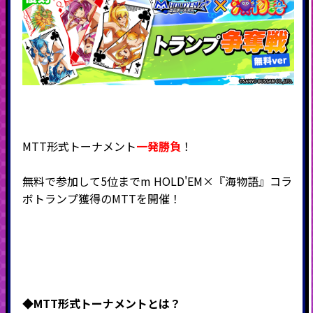
MTT形式トーナメント
一発勝負
！
無料で参加して5位までm HOLD'EM×『海物語』コラ
ボトランプ獲得のMTTを開催！
◆MTT形式
トーナメントとは？